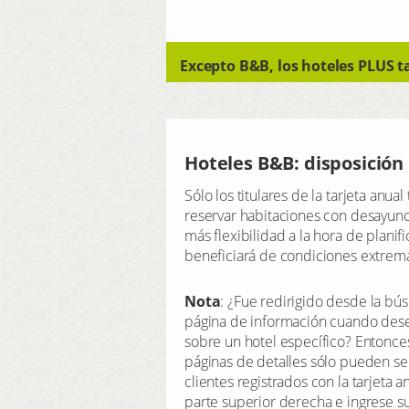
Excepto B&B, los hoteles PLUS t
Hoteles B&B: disposició
Sólo los titulares de la tarjeta anua
reservar habitaciones con desayuno,
más flexibilidad a la hora de planif
beneficiará de condiciones extrem
Nota
: ¿Fue redirigido desde la bú
página de información cuando des
sobre un hotel específico? Entonce
páginas de detalles sólo pueden se
clientes registrados con la tarjeta an
parte superior derecha e ingrese su