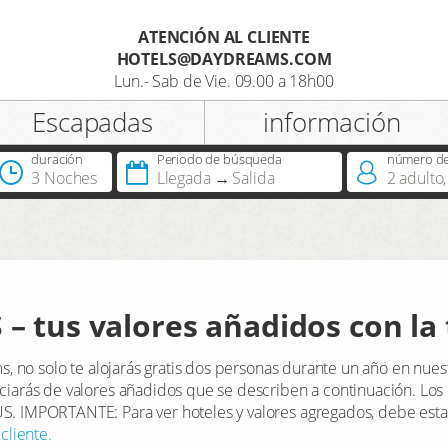
ATENCIÓN AL CLIENTE
HOTELS@DAYDREAMS.COM
Registro
Lun.- Sab de Vie. 09.00 a 18h00
Escapadas
información
Titulo
duración
Periodo de búsqueda
número de 
3 Noches
Llegada
Salida
2
adulto
,
¿Dispone ya de DreamCard?
 tus valores añadidos con la 
ams, no solo te alojarás gratis dos personas durante un año en n
iciarás de valores añadidos que se describen a continuación. Los
S. IMPORTANTE: Para ver hoteles y valores agregados, debe estar
cliente.