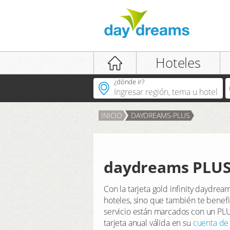
iniciar sesión
Hoteles
¿dónde ir?
INICIO
DAYDREAMS-PLUS
INICIAR SESIÓN
contraseña olvidada
daydreams PLUS –
Con la tarjeta gold infinity daydre
hoteles, sino que también te benef
servicio están marcados con un PLU
tarjeta anual válida en su
cuenta de 