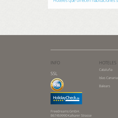
Hoteles que ofrecen habitaciones 
INFO
HOTELES
Cataluña
SSL
Islas Canaria
Balears
Freedreams GmbH.
B67459990 Kalkarer Strasse