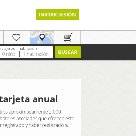
INICIAR SESIÓN
viajeros | habitación
BUSCAR
0
niño
1
habitación
REGISTRO
tarjeta anual
uestros aproximadamente 2.000
 hoteles asociados que ofrecen este
 registrado y haber registrado su