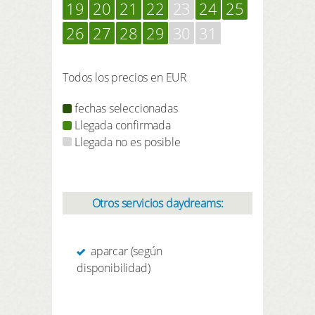
19
20
21
22
23
24
25
26
27
28
29
30
31
Todos los precios en EUR
fechas seleccionadas
Llegada confirmada
Llegada no es posible
Otros servicios daydreams:
aparcar (según
disponibilidad)