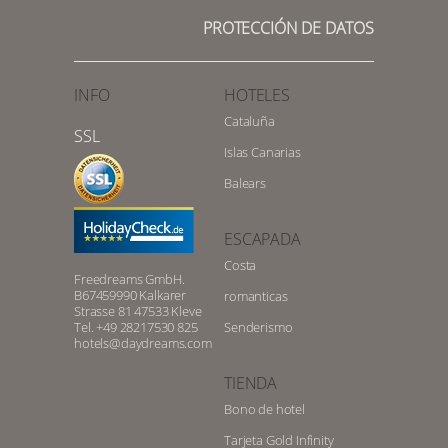
PROTECCIÓN DE DATOS
INFO
HOTELES
Cataluña
SSL
Islas Canarias
Balears
ESCAPADA
Costa
Freedreams GmbH.
B67459990 Kalkarer
romanticas
Strasse 81 47533 Kleve
Tel. +49 28217530 825
Senderismo
hotels@daydreams.com
TIENDA
Bono de hotel
Tarjeta Gold Infinity