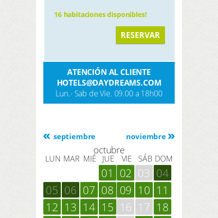
16 habitaciones disponibles!
RESERVAR
ATENCIÓN AL CLIENTE
HOTELS@DAYDREAMS.COM
Lun.- Sab de Vie. 09.00 a 18h00
septiembre
noviembre
octubre
LUN
MAR
MIÉ
JUE
VIE
SÁB
DOM
01
02
03
04
05
06
07
08
09
10
11
12
13
14
15
16
17
18