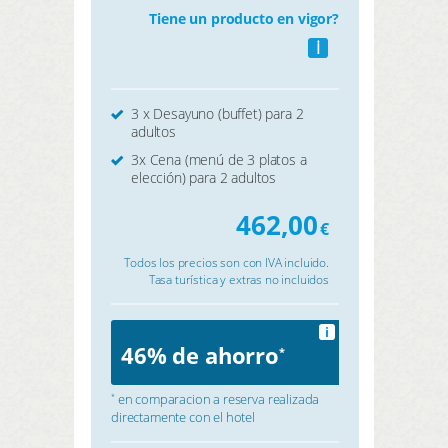
Tiene un producto en vigor?
i
3 x Desayuno (buffet) para 2
adultos
3x Cena (menú de 3 platos a
elección) para 2 adultos
462,00
€
Todos los precios son con IVA incluido.
Tasa turística y extras no incluidos
i
46% de ahorro
*
en comparacion a reserva realizada
*
directamente con el hotel