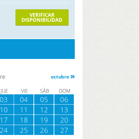
VERIFICAR
DISPONIBILIDAD
re
octubre
JUE
VIE
SÁB
DOM
03
04
05
06
10
11
12
13
17
18
19
20
24
25
26
27