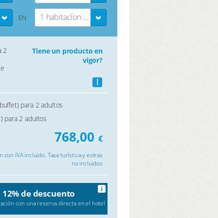
1 habitacíon doble
EN
a 2
Tiene un producto en
vigor?
le
i
buffet) para 2 adultos
) para 2 adultos
768,00
€
 con IVA incluido. Tasa turística y extras
no incluidos
i
12% de descuento
ción con una reserva directa en el hotel