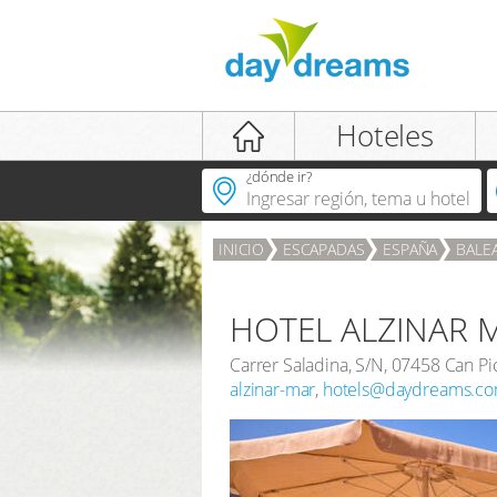
iniciar sesión
Hoteles
¿dónde ir?
INICIO
ESCAPADAS
ESPAÑA
BALE
INICIAR SESIÓN
contraseña olvidada
HOTEL ALZINAR M
Carrer Saladina, S/N
,
07458
Can Pi
alzinar-mar
,
hotels@daydreams.c