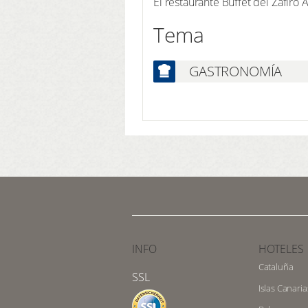
El restaurante Buffet del Zafiro 
Tema
GASTRONOMÍA
INFO
HOTELES
Cataluña
SSL
Islas Canaria