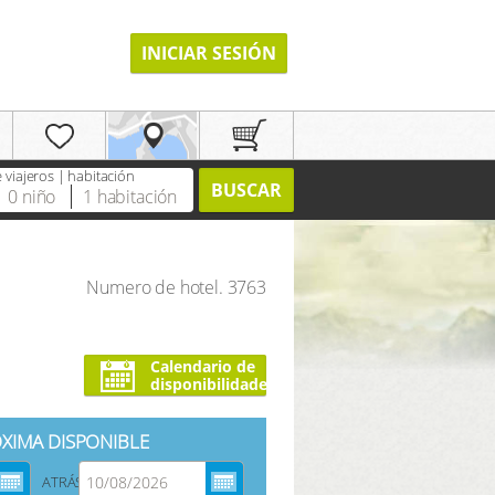
INICIAR SESIÓN
viajeros | habitación
BUSCAR
0
niño
1
habitación
Numero de hotel. 3763
REGISTRO
Calendario de
disponibilidades
XIMA DISPONIBLE
ATRÁS