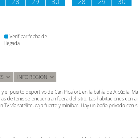
28
29
30
28
29
30
Verificar fecha de
llegada
ES
INFO REGION
y el puerto deportivo de Can Picafort, en la bahía de Alcúdia, Ma
nchas de tenis se encuentran fuera del sitio. Las habitaciones con
n TV vía satélite, caja fuerte y minibar. Hay un baño privado con 