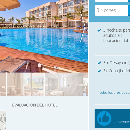
3 Noches
3 noche(s) par
adultos a 1
habitación dob
3 x Desayuno (
3x Cena (buffet
Todos los precios son
EVALUACION DEL HOTEL
En compara