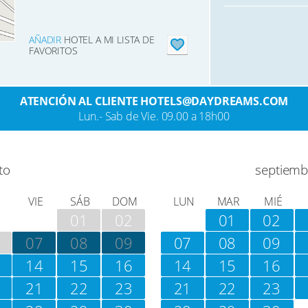
AÑADIR
HOTEL A MI LISTA DE
FAVORITOS
ATENCIÓN AL CLIENTE HOTELS@DAYDREAMS.COM
Lun.- Sab de Vie. 09.00 a 18h00
to
septiemb
VIE
SÁB
DOM
LUN
MAR
MIÉ
01
02
01
02
07
08
09
07
08
09
14
15
16
14
15
16
21
22
23
21
22
23