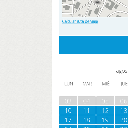
Calcular ruta de viaje
agos
LUN
MAR
MIÉ
JUE
03
04
05
06
10
11
12
13
17
18
19
20