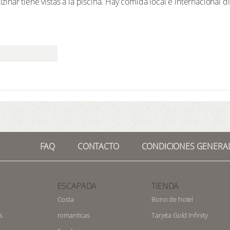
Alzinar tiene vistas a la piscina. Hay comida local e internacional
FAQ
CONTACTO
CONDICIONES GENERA
ESCAPADA
TIENDA
Costa
Bono de hotel
s
romanticas
Tarjeta Gold Infinity