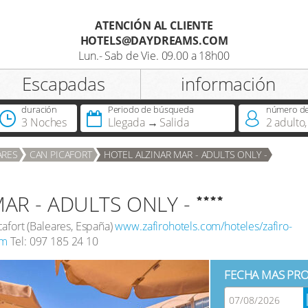
ATENCIÓN AL CLIENTE
HOTELS@DAYDREAMS.COM
Registro
Lun.- Sab de Vie. 09.00 a 18h00
Escapadas
información
Titulo
duración
Periodo de búsqueda
número de 
3 Noches
Llegada
Salida
2
adulto
,
¿Dispone ya de DreamCard?
ARES
CAN PICAFORT
HOTEL ALZINAR MAR - ADULTS ONLY -
AR - ADULTS ONLY -
cafort
(
Baleares
,
España
)
www.zafirohotels.com/hoteles/zafiro-
om
Tel:
097 185 24 10
FECHA MAS PRO