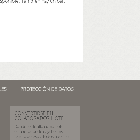
 disponible. También hay un bar.
LES
PROTECCIÓN DE DATOS
CONVERTIRSE EN
COLABORADOR HOTEL
Dándose de alta como hotel
colaborador de daydreams
tendrá acceso a todos nuestros