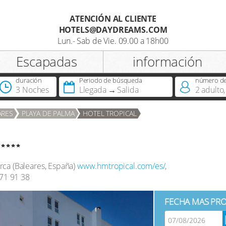
ATENCIÓN AL CLIENTE
HOTELS@DAYDREAMS.COM
Registro
Lun.- Sab de Vie. 09.00 a 18h00
Escapadas
información
Titulo
duración
Periodo de búsqueda
número de 
3 Noches
Llegada
Salida
2
adulto
,
¿Dispone ya de DreamCard?
ARES
PLAYA DE PALMA
HOTEL TROPICAL
rca
(
Baleares
,
España
)
www.hmtropical.com/es/
,
71 91 38
FECHA MAS PRO