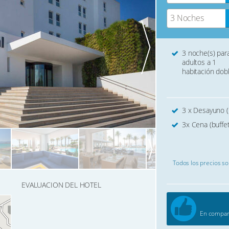
3 Noches
3 noche(s) par
adultos a 1
habitación dob
3 x Desayuno (
3x Cena (buffet
Todos los precios son
EVALUACION DEL HOTEL
En compara