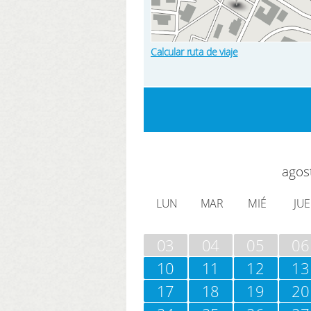
Calcular ruta de viaje
agos
LUN
MAR
MIÉ
JUE
03
04
05
06
10
11
12
13
17
18
19
20