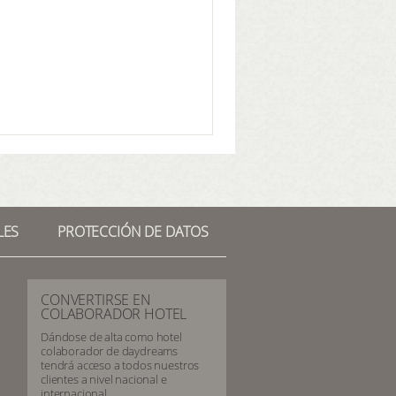
LES
PROTECCIÓN DE DATOS
CONVERTIRSE EN
COLABORADOR HOTEL
Dándose de alta como hotel
colaborador de daydreams
tendrá acceso a todos nuestros
clientes a nivel nacional e
internacional.