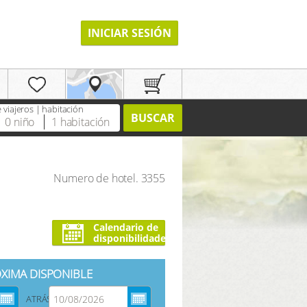
INICIAR SESIÓN
viajeros | habitación
BUSCAR
0
niño
1
habitación
Numero de hotel. 3355
REGISTRO
Calendario de
disponibilidades
XIMA DISPONIBLE
ATRÁS