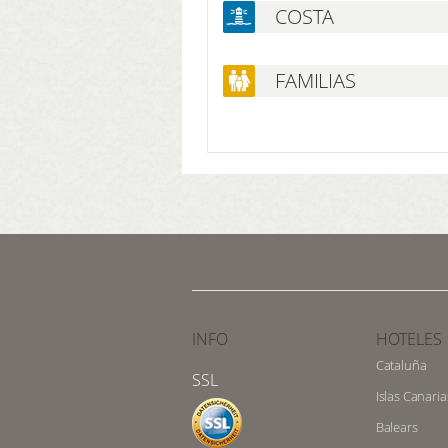
COSTA
FAMILIAS
INFO
HOTELES
Cataluña
SSL
Islas Canaria
Balears