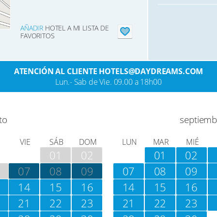
AÑADIR
HOTEL A MI LISTA DE
FAVORITOS
ATENCIÓN AL CLIENTE HOTELS@DAYDREAMS.COM
Lun.- Sab de Vie. 09.00 a 18h00
to
septiemb
VIE
SÁB
DOM
LUN
MAR
MIÉ
01
02
01
02
07
08
09
07
08
09
14
15
16
14
15
16
21
22
23
21
22
23