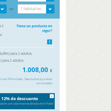
1 habitacíon doble
EN
a 2
Tiene un producto en
vigor?
le
i
buffet) para 2 adultos
) para 2 adultos
1.008,00
€
 con IVA incluido. Tasa turística y extras
no incluidos
i
12% de descuento
ción con una reserva directa en el hotel