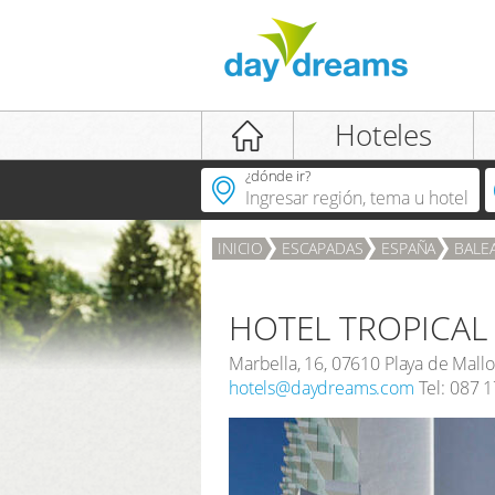
iniciar sesión
Hoteles
¿dónde ir?
INICIO
ESCAPADAS
ESPAÑA
BALE
INICIAR SESIÓN
contraseña olvidada
HOTEL TROPICAL
Marbella, 16
,
07610
Playa de Mallo
hotels@daydreams.com
Tel:
087 1