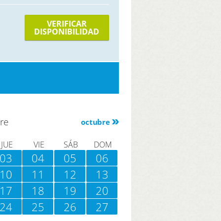
VERIFICAR
DISPONIBILIDAD
re
octubre
JUE
VIE
SÁB
DOM
03
04
05
06
10
11
12
13
17
18
19
20
24
25
26
27