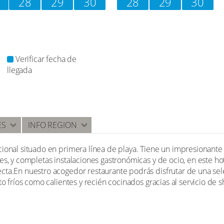
28
29
30
28
29
30
Verificar fecha de
llegada
ES
INFO REGION
ional situado en primera línea de playa. Tiene un impresionante 
es, y completas instalaciones gastronómicas y de ocio, en este ho
cta.En nuestro acogedor restaurante podrás disfrutar de una sel
to fríos como calientes y recién cocinados gracias al servicio de