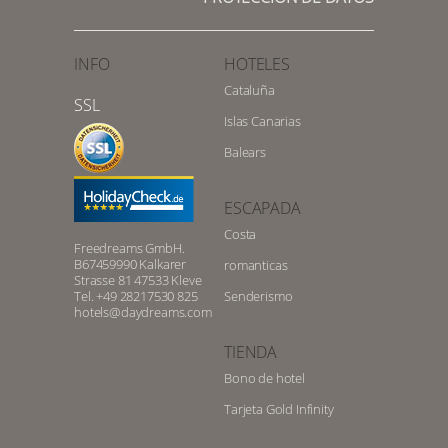
INFO
HOTELES
Cataluña
SSL
Islas Canarias
Balears
ESCAPADA
Costa
Freedreams GmbH.
B67459990 Kalkarer
romanticas
Strasse 81 47533 Kleve
Tel. +49 28217530 825
Senderismo
hotels@daydreams.com
TIENDA
Bono de hotel
Tarjeta Gold Infinity