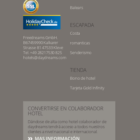
Balears
ESCAPADA
Costa
Freedreams GmbH.
B67459990 Kalkarer
romanticas
Strasse 81 47533 Kleve
Tel. +49 28217530 825
Senderismo
hotels@daydreams.com
TIENDA
Bono de hotel
Tarjeta Gold Infinity
CONVERTIRSE EN COLABORADOR
HOTEL
Dándose de alta como hotel colaborador de
daydreams tendrá acceso a todos nuestros
clientes a nivel nacional e internacional.
MAS INFORMACIÓN