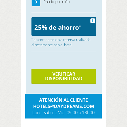
Precio por niño
i
25% de ahorro
*
en comparacion a reserva realizada
*
directamente con el hotel
VERIFICAR
DISPONIBILIDAD
ATENCIÓN AL CLIENTE
HOTELS@DAYDREAMS.COM
Lun.- Sab de Vie. 09.00 a 18h00