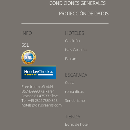
CONDICIONES GENERALES
PROTECCIÓN DE DATOS
INFO
HOTELES
Cataluña
SSL
Islas Canarias
Balears
ESCAPADA
Costa
Freedreams GmbH.
B67459990 Kalkarer
romanticas
Strasse 81 47533 Kleve
Tel. +49 28217530 825
Senderismo
hotels@daydreams.com
TIENDA
Bono de hotel