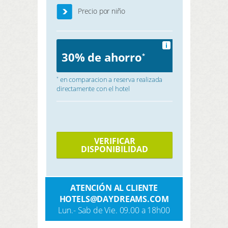
Precio por niño
i
30% de ahorro
*
en comparacion a reserva realizada
*
directamente con el hotel
VERIFICAR
DISPONIBILIDAD
ATENCIÓN AL CLIENTE
HOTELS@DAYDREAMS.COM
Lun.- Sab de Vie. 09.00 a 18h00