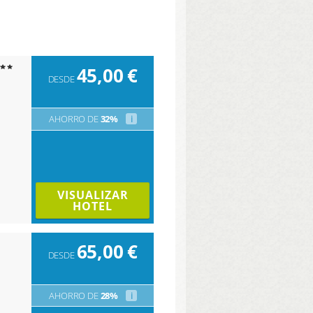
45,00
€
DESDE
AHORRO DE
32%
i
VISUALIZAR
HOTEL
65,00
€
DESDE
AHORRO DE
28%
i