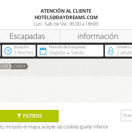
ATENCIÓN AL CLIENTE
HOTELS@DAYDREAMS.COM
Registro
Lun.- Sab de Vie. 09.00 a 18h00
Escapadas
información
Titulo
duración
Periodo de búsqueda
número d
3 Noches
Llegada
Salida
2
adult
¿Dispone ya de DreamCard?
 EST
ORBEY
Nue
FILTROS
to, incluido el mapa, acepte las cookies (parte inferior