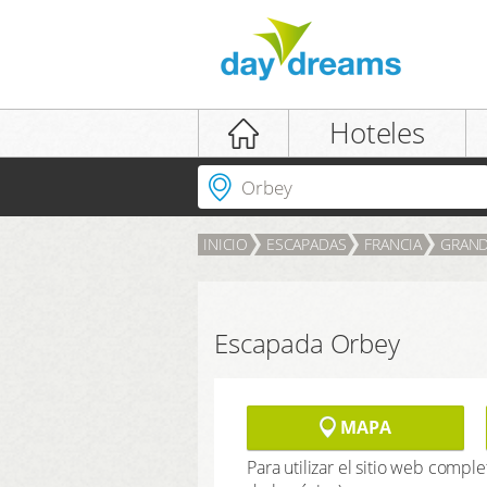
iniciar sesión
Hoteles
¿dónde ir?
INICIO
ESCAPADAS
FRANCIA
GRAND
INICIAR SESIÓN
contraseña olvidada
Escapada Orbey
MAPA
Para utilizar el sitio web comple