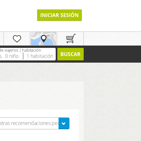
INICIAR SESIÓN
e viajeros | habitación
BUSCAR
o
,
0
niño
1
habitación
REGISTRO
stras recomendaciones personales