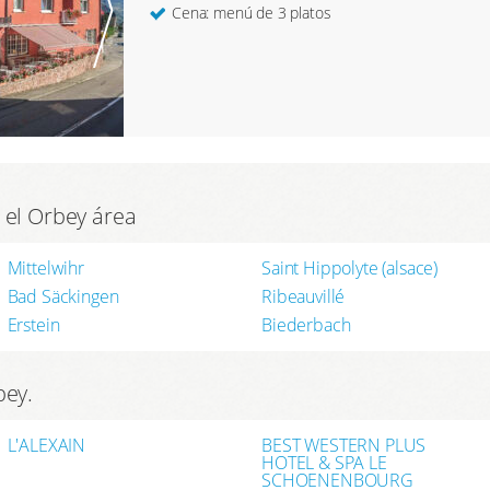
Cena: menú de 3 platos
 el Orbey área
Mittelwihr
Saint Hippolyte (alsace)
Bad Säckingen
Ribeauvillé
Erstein
Biederbach
bey.
L'ALEXAIN
BEST WESTERN PLUS
HOTEL & SPA LE
SCHOENENBOURG