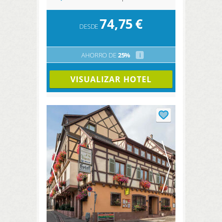
74,75
€
DESDE
AHORRO DE
25%
i
VISUALIZAR HOTEL