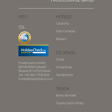
INFO
HOTELES
Cataluña
SSL
Islas Canarias
Balears
ESCAPADA
Costa
Freedreams GmbH.
B67459990 Kalkarer
romanticas
Strasse 81 47533 Kleve
Tel. +49 28217530 825
Senderismo
hotels@daydreams.com
TIENDA
Bono de hotel
Tarjeta Gold Infinity