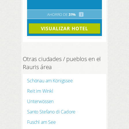
AHORRO DE
31%
i
VISUALIZAR HOTEL
Otras ciudades / pueblos en el
Rauris área
Schönau am Königssee
Reit im Winkl
Unterwössen
Santo Stefano di Cadore
Fuschl am See