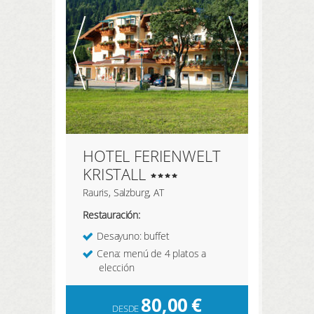
REGISTRARSE AQUÍ
HOTEL FERIENWELT
KRISTALL
Rauris, Salzburg, AT
Restauración:
Desayuno: buffet
Cena: menú de 4 platos a
elección
80,00
€
DESDE