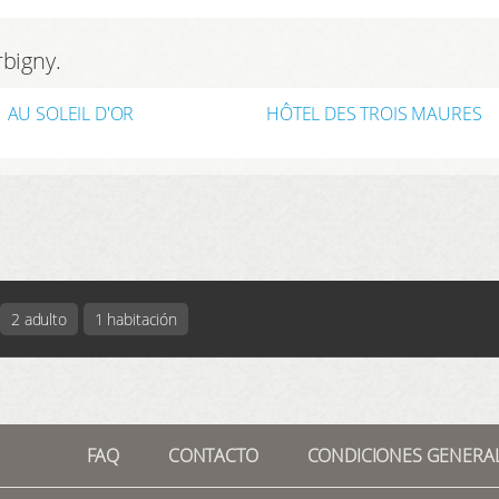
rbigny.
AU SOLEIL D'OR
HÔTEL DES TROIS MAURES
2 adulto
1 habitación
FAQ
CONTACTO
CONDICIONES GENERA