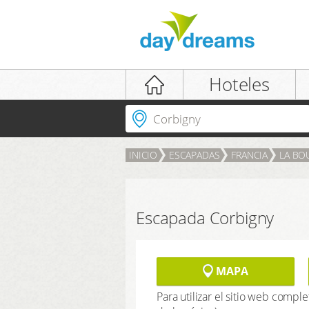
iniciar sesión
Hoteles
¿dónde ir?
INICIO
ESCAPADAS
FRANCIA
LA B
INICIAR SESIÓN
contraseña olvidada
Escapada Corbigny
MAPA
Para utilizar el sitio web comple