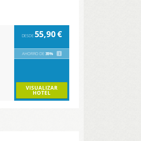
55,90
€
DESDE
AHORRO DE
35%
i
VISUALIZAR
HOTEL