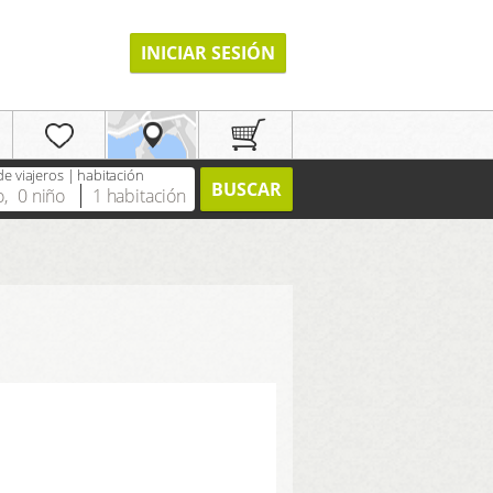
INICIAR SESIÓN
e viajeros | habitación
BUSCAR
o
,
0
niño
1
habitación
REGISTRO