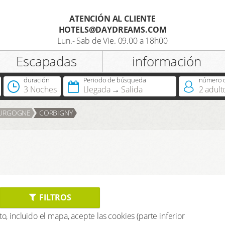
ATENCIÓN AL CLIENTE
HOTELS@DAYDREAMS.COM
Registro
Lun.- Sab de Vie. 09.00 a 18h00
Escapadas
información
Titulo
duración
Periodo de búsqueda
número d
3 Noches
Llegada
Salida
2
adult
¿Dispone ya de DreamCard?
OURGOGNE
CORBIGNY
FILTROS
to, incluido el mapa, acepte las cookies (parte inferior