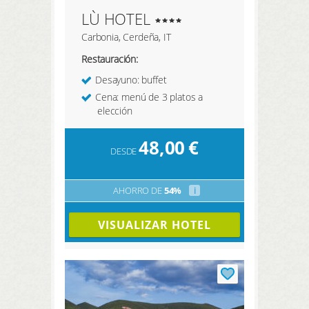
LÙ HOTEL
Carbonia, Cerdeña, IT
Restauración:
Desayuno: buffet
Cena: menú de 3 platos a
elección
48,00
€
DESDE
AHORRO DE
54%
i
VISUALIZAR HOTEL