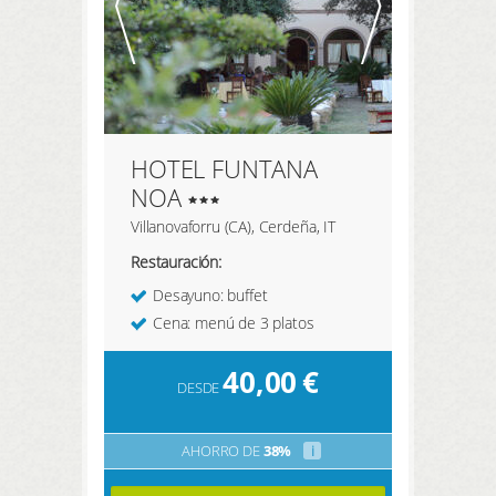
HOTEL FUNTANA
NOA
Villanovaforru (CA), Cerdeña, IT
Restauración:
Desayuno: buffet
Cena: menú de 3 platos
40,00
€
DESDE
AHORRO DE
38%
i