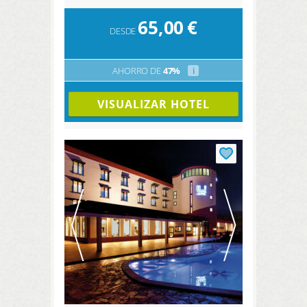
65,00
€
DESDE
AHORRO DE
47%
i
VISUALIZAR HOTEL