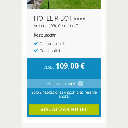
HOTEL RIBOT
Arborea (OR), Cerdeña, IT
Restauración:
Desayuno: buffet
Cena: buffet
109,00
€
DESDE
AHORRO DE
24%
i
Solo 3 habitaciones disponibles, reserve
ahora!
VISUALIZAR HOTEL