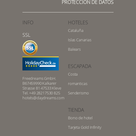
PROTECCIÓN DE DATOS
INFO
HOTELES
Cataluña
SSL
Islas Canarias
Balears
ESCAPADA
Costa
Freedreams GmbH.
B67459990 Kalkarer
romanticas
Strasse 81 47533 Kleve
Tel. +49 28217530 825
Senderismo
hotels@daydreams.com
TIENDA
Bono de hotel
Tarjeta Gold Infinity