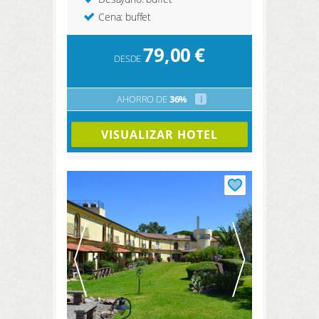
Cena: buffet
79,00
€
DESDE
AHORRO DE
36%
i
VISUALIZAR HOTEL