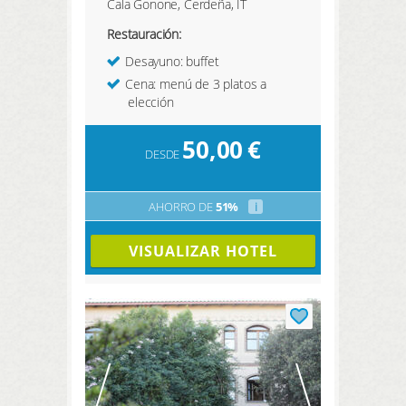
Cala Gonone, Cerdeña, IT
Restauración:
Desayuno: buffet
Cena: menú de 3 platos a
elección
50,00
€
DESDE
AHORRO DE
51%
i
VISUALIZAR HOTEL