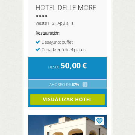
HOTEL DELLE MORE
Vieste (FG), Apulia, IT
Restauración:
Desayuno: buffet
Cena: Menú de 4 platos
50,00
€
DESDE
AHORRO DE
37%
i
VISUALIZAR HOTEL