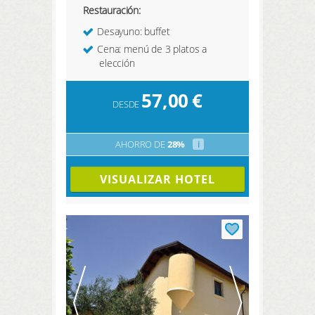
Restauración:
Desayuno: buffet
Cena: menú de 3 platos a
elección
57,00
€
DESDE
AHORRO DE
28%
i
VISUALIZAR HOTEL