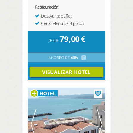
Restauración:
Desayuno: buffet
Cena: Menú de 4 platos
79,00
€
DESDE
AHORRO DE
43%
i
VISUALIZAR HOTEL