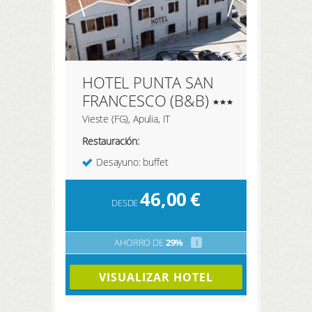
HOTEL PUNTA SAN
FRANCESCO (B&B)
Vieste (FG), Apulia, IT
Restauración:
Desayuno: buffet
46,00
€
DESDE
AHORRO DE
29%
i
VISUALIZAR HOTEL