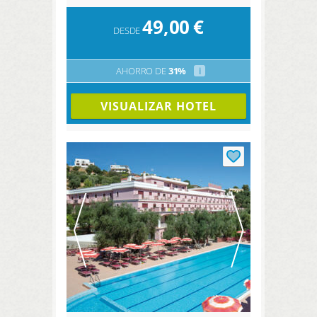
49,00
€
DESDE
AHORRO DE
31%
i
VISUALIZAR HOTEL