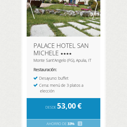
PALACE HOTEL SAN
MICHELE
Monte Sant'Angelo (FG), Apulia, IT
Restauración:
Desayuno: buffet
Cena: menú de 3 platos a
elección
53,00
€
DESDE
AHORRO DE
33%
i