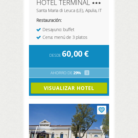
HOTEL TERMINAL
Santa Maria di Leuca (LE), Apulia, IT
Restauración:
Desayuno: buffet
Cena: menú de 3 platos
60,00
€
DESDE
AHORRO DE
29%
i
VISUALIZAR HOTEL