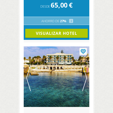
65,00
€
DESDE
AHORRO DE
27%
i
VISUALIZAR HOTEL