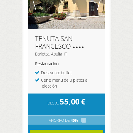
TENUTA SAN
FRANCESCO
Barletta, Apulia, IT
Restauración:
Desayuno: buffet
Cena: menú de 3 platos a
elección
55,00
€
DESDE
AHORRO DE
45%
i